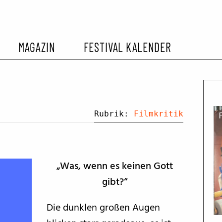
MAGAZIN
FESTIVAL KALENDER
L KALENDER
VORBERICHTE
SOMMERKINO
EHEMALIGER FILMFESTIVALS
FESTIVALBERICHTE
Rubrik:
Filmkritik
INTERVIEWS
„Was, wenn es keinen Gott
FILMKRITIKEN
gibt?“
Die dunklen großen Augen
FILM- UND SERIEN-TIPPS