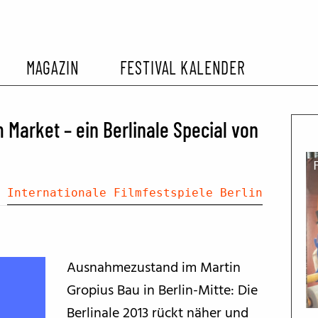
MAGAZIN
FESTIVAL KALENDER
L KALENDER
VORBERICHTE
SOMMERKINO
 Market – ein Berlinale Special von
EHEMALIGER FILMFESTIVALS
FESTIVALBERICHTE
Internationale Filmfestspiele Berlin
INTERVIEWS
FILMKRITIKEN
Ausnahmezustand im Martin
Gropius Bau in Berlin-Mitte: Die
FILM- UND SERIEN-TIPPS
Berlinale 2013 rückt näher und