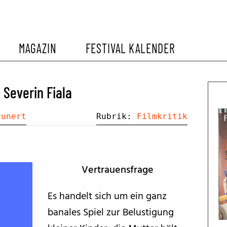
MAGAZIN
FESTIVAL KALENDER
L KALENDER
VORBERICHTE
SOMMERKINO
 Severin Fiala
EHEMALIGER FILMFESTIVALS
FESTIVALBERICHTE
runert
Rubrik:
Filmkritik
INTERVIEWS
Vertrauensfrage
FILMKRITIKEN
Es handelt sich um ein ganz
banales Spiel zur Belustigung
FILM- UND SERIEN-TIPPS