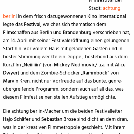
Filmfestival der
Stadt:
achtung
berlin
! In dem frisch dazugewonnenen
Kino International
legte das
Festival
, welches sich thematisch dem
Filmschaffen aus Berlin und Brandenburg
verschrieben hat,
am 14. April mit seiner
Festivaleröffnung
einen gelungenen
Start hin. Vor vollem Haus mit geladenen Gästen und in
bester Stimmung weckte ein Doppel, bestehend aus dem
Kurzfilm „
Neiiiiiin
“ (von
Mickey Nedimovic
/ u.a. mit
Alice
Dwyer
) und dem Zombie-Schocker „
Rammbock
“ von
Marvin Kren
, nicht nur Vorfreude auf das bunte, genre-
übergreifende Programm, sondern auch auf all das, was
diesem Filmfest seinen steilen Aufstieg ermöglichte.
Die achtung berlin-Macher um die beiden Festivalleiter
Hajo Schäfer
und
Sebastian Brose
sind dicht an dem dran,
was in der kreativen Filmmetropole geschieht. Mit ihrem