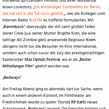
literweise spritzendem Filmblut und einer wunderbar
leisen Lovestory. „
Ein anständiger Zombiefilm für Berlin,
das hat uns in der Tat noch gefehlt.
„, wie die Kollegen vom
Internet-Radio
BLN.FM
es treffend formulierten. Mit
„
Rammbock
“ überzeugte der mit samt großen Teilen
seiner Crew (u.a. seiner Mutter Brigitte Kren, die eine
tattrige Alt-Zombie gibt) anwesende Regisseur
Krem
übrigens nicht nur die Besucher im Kino International,
sondern auch schon zuvor die Jury des prestigeträchtigen
Saarbrücker
Max Ophüls Festival
, wo er als „
Bester
Mittellanger Film
“ geehrt worden war.
„
Bedways
“
Am Freitag Abend ging es abermals
hart
zur Sache, wenn
auch in einem anderen Kontext. Im Filmtheater am
Friedrichshain wurde zu später Stunde
RP Kahl
s neues
Autorenwerk „
Bedways
“ gezeigt. Die Gemüter können sich