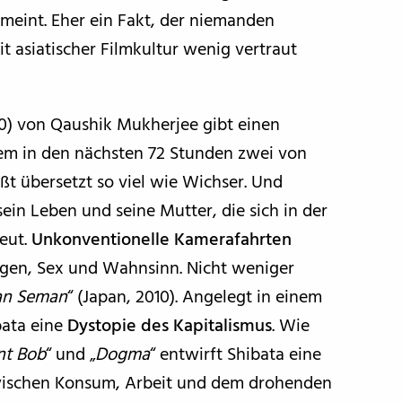
emeint. Eher ein Fakt, der niemanden
t asiatischer Filmkultur wenig vertraut
010) von Qaushik Mukherjee gibt einen
em in den nächsten 72 Stunden zwei von
ßt übersetzt so viel wie Wichser. Und
sein Leben und seine Mutter, die sich in der
eut.
Unkonventionelle Kamerafahrten
ogen, Sex und Wahnsinn. Nicht weniger
n Seman
“ (Japan, 2010). Angelegt in einem
bata eine
Dystopie des Kapitalismus
. Wie
nt Bob
“ und „
Dogma
“ entwirft Shibata eine
zwischen Konsum, Arbeit und dem drohenden