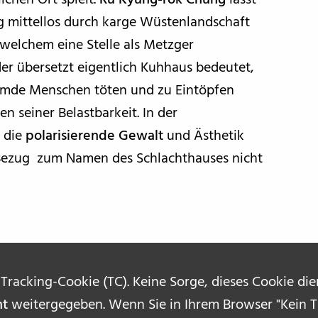
ichen Ort spielt.
Ru Kyung-rok Chung
lässt
g mittellos durch karge Wüstenlandschaft
 welchem eine Stelle als Metzger
der übersetzt eigentlich Kuhhaus bedeutet,
remde Menschen töten und zu Eintöpfen
n seiner Belastbarkeit. In der
 die
polarisierende Gewalt
und Ästhetik
n Bezug zum Namen des Schlachthauses nicht
 Tracking-Cookie (TC). Keine Sorge, dieses Cookie di
ht
weitergegeben. Wenn Sie in Ihrem Browser "Kein Tr