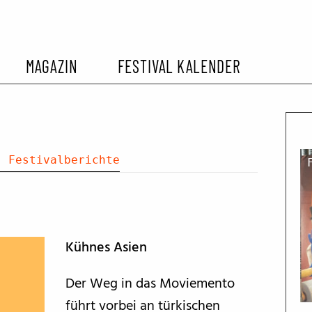
MAGAZIN
FESTIVAL KALENDER
L KALENDER
VORBERICHTE
SOMMERKINO
EHEMALIGER FILMFESTIVALS
FESTIVALBERICHTE
k:
Festivalberichte
INTERVIEWS
Kühnes Asien
FILMKRITIKEN
Der Weg in das Moviemento
FILM- UND SERIEN-TIPPS
führt vorbei an türkischen