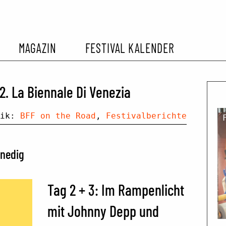
MAGAZIN
FESTIVAL KALENDER
L KALENDER
VORBERICHTE
SOMMERKINO
2. La Biennale Di Venezia
EHEMALIGER FILMFESTIVALS
FESTIVALBERICHTE
rik:
BFF on the Road
,
Festivalberichte
INTERVIEWS
enedig
FILMKRITIKEN
Tag 2 + 3: Im Rampenlicht
mit Johnny Depp und
FILM- UND SERIEN-TIPPS