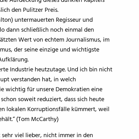
die Aufdeckung dieses dunklen Kapitels
ch den Pulitzer Preis.
alton) untermauerten Regisseur und
 dann schließlich noch einmal den
chätzten Wert von echtem Journalismus, im
us, der seine einzige und wichtigste
Aufklärung.
erte Industrie heutzutage. Und ich bin nicht
aupt verstanden hat, in welch
ie wichtig für unsere Demokratien eine
st schon soweit reduziert, dass sich heute
 lokalen Korruptionsfälle kümmert, weil
ehält.“ (Tom McCarthy)
ehr viel lieber, nicht immer in den