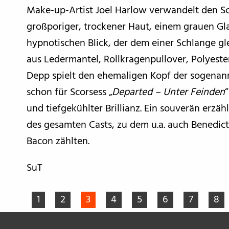
Make-up-Artist Joel Harlow verwandelt den Sc
großporiger, trockener Haut, einem grauen Gl
hypnotischen Blick, der dem einer Schlange gl
aus Ledermantel, Rollkragenpullover, Polyeste
Depp spielt den ehemaligen Kopf der sogenann
schon für Scorsess „
Departed – Unter Feinden
und tiefgekühlter Brillianz. Ein souverän erzä
des gesamten Casts, zu dem u.a. auch Benedic
Bacon zählten.
SuT
1
2
3
4
5
6
7
8