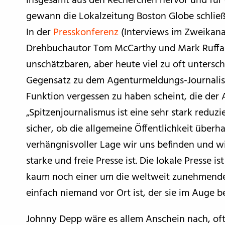
insgesamt aus den Recherchen hervor und für 
gewann die Lokalzeitung Boston Globe schließli
In der
Presskonferenz
(Interviews im Zweikan
Drehbuchautor Tom McCarthy und Mark Ruffalo
unschätzbaren, aber heute viel zu oft unters
Gegensatz zu dem Agenturmeldungs-Journalism
Funktion vergessen zu haben scheint, die der 
„Spitzenjournalismus ist eine sehr stark reduzi
sicher, ob die allgemeine Öffentlichkeit überh
verhängnisvoller Lage wir uns befinden und w
starke und freie Presse ist. Die lokale Presse i
kaum noch einer um die weltweit zunehmenden
einfach niemand vor Ort ist, der sie im Auge b
Johnny Depp wäre es allem Anschein nach, oft s