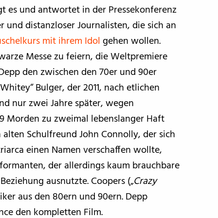
gt es und antwortet in der Pressekonferenz
 und distanzloser Journalisten, die sich an
schelkurs mit ihrem Idol
gehen wollen.
hwarze Messe zu feiern, die Weltpremiere
lt Depp den zwischen den 70er und 90er
Whitey“ Bulger, der 2011, nach etlichen
und nur zwei Jahre später, wegen
9 Morden zu zweimal lebenslanger Haft
 alten Schulfreund John Connolly, der sich
triarca einen Namen verschaffen wollte,
nformanten, der allerdings kaum brauchbare
e Beziehung ausnutzte. Coopers („
Crazy
ssiker aus den 80ern und 90ern. Depp
nce den kompletten Film.