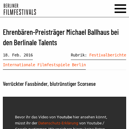
Ehrenbären-Preisträger Michael Ballhaus bei
den Berlinale Talents
18. Feb. 2016
Rubrik:
Festivalberichte
Internationale Filmfestspiele Berlin
Verrückter Fassbinder, blutrünstiger Scorsese
Bevor ihr das Video von
Youtube
hier ansehen könnt,
müsst ihr der
Datenschutz-Erklärung
von Youtube /