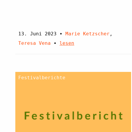
13. Juni 2023
•
Marie Ketzscher
,
Teresa Vena
•
lesen
Festivalberichte