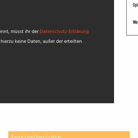
Spi
BFF ON THE ROAD
We
nnt, müsst ihr der
Datenschutz-Erklärung
ierzu keine Daten, außer der erteilten
Festivalberichte