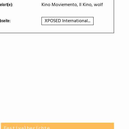
Kino Moviemento, Il Kino, wolf
elort(e):
XPOSED International...
bseite:
Festivalberichte