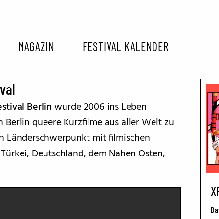
MAGAZIN
FESTIVAL KALENDER
L KALENDER
VORBERICHTE
SOMMERKINO
val
stival Berlin
wurde 2006 ins Leben
EHEMALIGER FILMFESTIVALS
FESTIVALBERICHTE
 Berlin queere Kurzfilme aus aller Welt zu
en Länderschwerpunkt mit filmischen
INTERVIEWS
r Türkei, Deutschland, dem Nahen Osten,
FILMKRITIKEN
X
FILM- UND SERIEN-TIPPS
Da