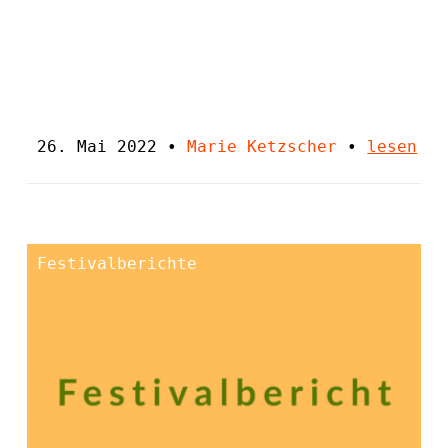
26. Mai 2022
•
Marie Ketzscher
•
lesen
Festivalberichte