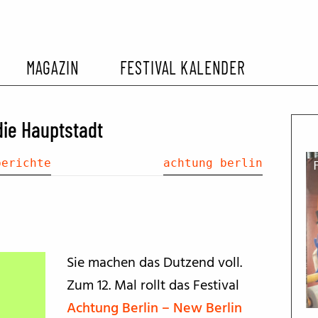
MAGAZIN
FESTIVAL KALENDER
L KALENDER
VORBERICHTE
SOMMERKINO
die Hauptstadt
EHEMALIGER FILMFESTIVALS
FESTIVALBERICHTE
berichte
achtung berlin
INTERVIEWS
FILMKRITIKEN
Sie machen das Dutzend voll.
Zum 12. Mal rollt das Festival
FILM- UND SERIEN-TIPPS
Achtung Berlin – New Berlin