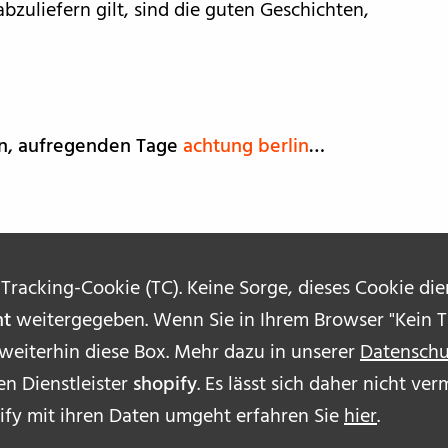
bzuliefern gilt, sind die guten Geschichten,
en, aufregenden Tage
achtung berlin
…
 Tracking-Cookie (TC). Keine Sorge, dieses Cookie di
ht
weitergegeben. Wenn Sie in Ihrem Browser "Kein Tr
 weiterhin diese Box. Mehr dazu in unserer
Datenschu
n Dienstleister
shopify
. Es lässt sich daher nicht v
ÜBE
ify mit ihren Daten umgeht erfahren Sie
hier
.
AUT
IMP