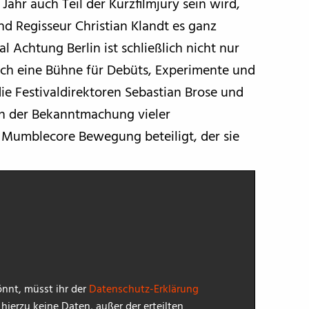
 Jahr auch Teil der Kurzfilmjury sein wird,
d Regisseur Christian Klandt es ganz
val Achtung Berlin ist schließlich nicht nur
auch eine Bühne für Debüts, Experimente und
ie Festivaldirektoren Sebastian Brose und
 an der Bekanntmachung vieler
 Mumblecore Bewegung beteiligt, der sie
nnt, müsst ihr der
Datenschutz-Erklärung
ierzu keine Daten, außer der erteilten