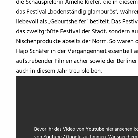
die Schauspielerin Amelie Kiefer, die in diesem
das Festival „bodenständig glamourös“, währen
liebevoll als „Geburtshelfer“ betitelt. Das Festi
das zweitgrößte Festival der Stadt, sondern 
Nischenprodukte abseits der Norm. So waren d
Hajo Schäfer in der Vergangenheit essentiell
aufstrebender Filmemacher sowie der Berliner
auch in diesem Jahr treu bleiben.
Bevor ihr das Video von
Youtube
hier ansehen kö
von Youtube / Google zustimmen. Wir speichern h