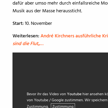
dafür aber umso mehr durch einfallsreiche M
Musik aus der Masse heraussticht.
Start:
10. November
Weiterlesen:
André Kirchners ausführliche Kr
sind die Flut
„…
Bevor ihr das Video von
Youtube
hier ansehen kö
von Youtube / Google zustimmen. Wir speichern h
Zustimmung.
Zustimmung