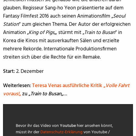
glauben. Regisseur Sang-ho Yeon präsentierte auf dem
Fantasy Filmfest 2016 auch seinen Animationsfilm „
Seoul
Station
“ zum gleichen Thema. Der Autor der erfolgreichen
Animation „
King of Pigs
„, stürmt mit „
Train to Busan
“ in
Korea die Kinos mit ausverkauften Sälen und erzielte
mehrere Rekorde. Internationale Produktionsfirmen
streiten sich über die Rechte für ein Remake.
Start:
2. Dezember
Weiterlesen:
Teresa Venas ausführliche Kritik „
Volle Fahrt
voraus!
„
zu „
Train to Busan
„…
Bevor ihr das Video von
Youtube
hier ansehen könnt,
müsst ihr der
Datenschutz-Erklärung
von Youtube /