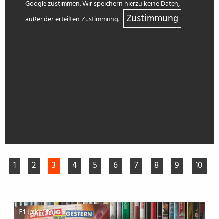
Google zustimmen. Wir speichern hierzu keine Daten,
Zustimmung
außer der erteilten Zustimmung.
1
2
3
4
5
6
7
8
9
10
Filmkritik