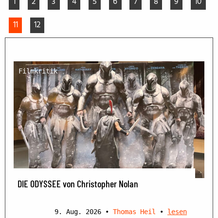
1
2
3
4
5
6
7
8
9
10
11
12
Filmkritik
DIE ODYSSEE von Christopher Nolan
9. Aug. 2026
•
Thomas Heil
•
lesen