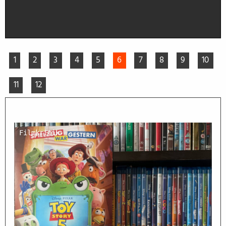
1
2
3
4
5
6
7
8
9
10
11
12
Filmkritik