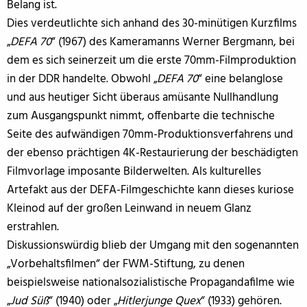
Belang ist.
Dies verdeutlichte sich anhand des 30-minütigen Kurzfilms
„
DEFA 70
“ (1967) des Kameramanns Werner Bergmann, bei
dem es sich seinerzeit um die erste 70mm-Filmproduktion
in der DDR handelte. Obwohl „
DEFA 70
“ eine belanglose
und aus heutiger Sicht überaus amüsante Nullhandlung
zum Ausgangspunkt nimmt, offenbarte die technische
Seite des aufwändigen 70mm-Produktionsverfahrens und
der ebenso prächtigen 4K-Restaurierung der beschädigten
Filmvorlage imposante Bilderwelten. Als kulturelles
Artefakt aus der DEFA-Filmgeschichte kann dieses kuriose
Kleinod auf der großen Leinwand in neuem Glanz
erstrahlen.
Diskussionswürdig blieb der Umgang mit den sogenannten
„Vorbehaltsfilmen“ der FWM-Stiftung, zu denen
beispielsweise nationalsozialistische Propagandafilme wie
„
Jud Süß
“ (1940) oder „
Hitlerjunge Quex
“ (1933) gehören.