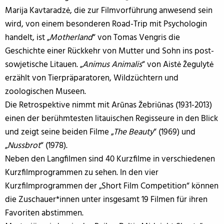
Marija Kavtaradzė, die zur Filmvorführung anwesend sein
wird, von einem besonderen Road-Trip mit Psychologin
handelt, ist „
Motherland
“ von Tomas Vengris die
Geschichte einer Rückkehr von Mutter und Sohn ins post-
sowjetische Litauen. „
Animus Animalis
“ von Aistė Žegulytė
erzählt von Tierpräparatoren, Wildzüchtern und
zoologischen Museen.
Die Retrospektive nimmt mit Arūnas Žebriūnas (1931-2013)
einen der berühmtesten litauischen Regisseure in den Blick
und zeigt seine beiden Filme „
The Beauty
“ (1969) und
„
Nussbrot
“ (1978).
Neben den Langfilmen sind 40 Kurzfilme in verschiedenen
Kurzfilmprogrammen zu sehen. In den vier
Kurzfilmprogrammen der „Short Film Competition“ können
die Zuschauer*innen unter insgesamt 19 Filmen für ihren
Favoriten abstimmen.