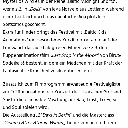
Mysteriös wird es in der Reihe „Baltic Midnight Shorts“,
wenn z.B. in „
Dolls
“ von Ieva Norvele aus Lettland während
einer Taxifahrt durch das nächtliche Riga plötzlich
Seltsames geschieht.
Extra für Kinder bringt das Festival mit „Baltic Kids
Animations“ ein besonderes Kurzfilmprogramm auf die
Leinwand, das aus dialogfreien Filmen wie z.B. dem
Puppenanimationsfilm „
Last Stop is the Moon
“ von Birutė
Sodeikaitė besteht, in dem ein Mädchen mit der Kraft der
Fantasie ihre Krankheit zu akzeptieren lernt.
Zusätzlich zum Filmprogramm erwartet die Festivalgäste
am Eröffnungsabend ein Konzert der litauischen Girlband
Shishi, die eine wilde Mischung aus Rap, Trash, Lo-Fi, Surf
und Soul spielen wird.
Die Ausstellung „
21 Days in Berlin
“ und die Masterclass
„
Cinema After Atomic Winter
„, beide von und mit dem