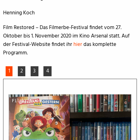
Henning Koch
Film Restored – Das Filmerbe-Festival findet vom 27.
Oktober bis 1. November 2020 im Kino Arsenal statt. Auf
der Festival-Website findet ihr
hier
das komplette
Programm.
1
2
3
4
Filmkritik