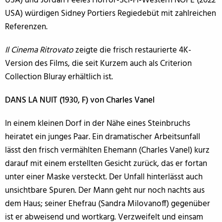
USA) und Jordan Peeles Horror-Sci-Fi-Western NOPE (2022
USA) würdigen Sidney Portiers Regiedebüt mit zahlreichen
Referenzen.
Il Cinema Ritrovato
zeigte die frisch restaurierte 4K-
Version des Films, die seit Kurzem auch als Criterion
Collection Bluray erhältlich ist.
DANS LA NUIT
(1930, F) von Charles Vanel
In einem kleinen Dorf in der Nähe eines Steinbruchs
heiratet ein junges Paar. Ein dramatischer Arbeitsunfall
lässt den frisch vermählten Ehemann (Charles Vanel) kurz
darauf mit einem erstellten Gesicht zurück, das er fortan
unter einer Maske versteckt. Der Unfall hinterlässt auch
unsichtbare Spuren. Der Mann geht nur noch nachts aus
dem Haus; seiner Ehefrau (Sandra Milovanoff) gegenüber
ist er abweisend und wortkarg. Verzweifelt und einsam