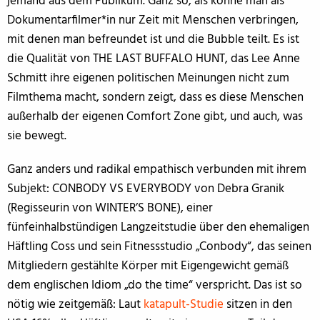
jemand aus dem Publikum. Ganz so, als könne man als
Dokumentarfilmer*in nur Zeit mit Menschen verbringen,
mit denen man befreundet ist und die Bubble teilt. Es ist
die Qualität von THE LAST BUFFALO HUNT, das Lee Anne
Schmitt ihre eigenen politischen Meinungen nicht zum
Filmthema macht, sondern zeigt, dass es diese Menschen
außerhalb der eigenen Comfort Zone gibt, und auch, was
sie bewegt.
Ganz anders und radikal empathisch verbunden mit ihrem
Subjekt: CONBODY VS EVERYBODY von Debra Granik
(Regisseurin von WINTER’S BONE), einer
fünfeinhalbstündigen Langzeitstudie über den ehemaligen
Häftling Coss und sein Fitnessstudio „Conbody“, das seinen
Mitgliedern gestählte Körper mit Eigengewicht gemäß
dem englischen Idiom „do the time“ verspricht. Das ist so
nötig wie zeitgemäß: Laut
katapult-Studie
sitzen in den