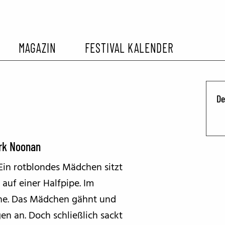
MAGAZIN
FESTIVAL KALENDER
L KALENDER
VORBERICHTE
SOMMERKINO
D
EHEMALIGER FILMFESTIVALS
FESTIVALBERICHTE
INTERVIEWS
ark Noonan
Ein rotblondes Mädchen sitzt
FILMKRITIKEN
auf einer Halfpipe. Im
che. Das Mädchen gähnt und
FILM- UND SERIEN-TIPPS
en an. Doch schließlich sackt