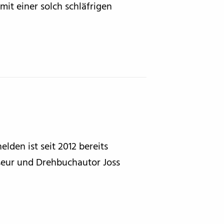
mit einer solch schläfrigen
BFF ON THE ROAD
lden ist seit 2012 bereits
seur und Drehbuchautor Joss