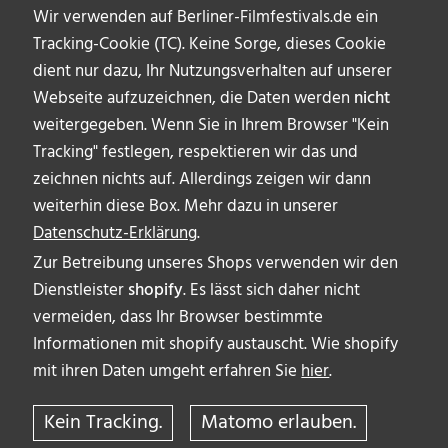
Wir verwenden auf Berliner-Filmfestivals.de ein
Tracking-Cookie (TC). Keine Sorge, dieses Cookie
dient nur dazu, Ihr Nutzungsverhalten auf unserer
Webseite aufzuzeichnen, die Daten werden
nicht
weitergegeben. Wenn Sie in Ihrem Browser "Kein
Tracking" festlegen, respektieren wir das und
zeichnen nichts auf. Allerdings zeigen wir dann
weiterhin diese Box. Mehr dazu in unserer
Datenschutz-Erklärung
.
Zur Betreibung unseres Shops verwenden wir den
Dienstleister
shopify
. Es lässt sich daher nicht
vermeiden, dass Ihr Browser bestimmte
ÜBER UNS
Informationen mit shopify austauscht. Wie shopify
AUTOR_INNEN
mit ihren Daten umgeht erfahren Sie
hier
.
IMPRESSUM & DISCLAIMER
Kein Tracking.
Matomo erlauben.
DATENSCHUTZERKLÄRUNG