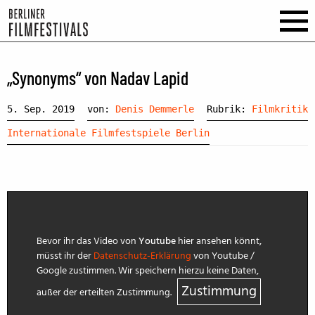
„Synonyms“ von Nadav Lapid
5. Sep. 2019
von:
Denis Demmerle
Rubrik:
Filmkritik
Internationale Filmfestspiele Berlin
Bevor ihr das Video von
Youtube
hier ansehen könnt,
müsst ihr der
Datenschutz-Erklärung
von Youtube /
Google zustimmen. Wir speichern hierzu keine Daten,
Zustimmung
außer der erteilten Zustimmung.