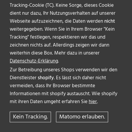
Tracking-Cookie (TC). Keine Sorge, dieses Cookie
Fenster und Berliner Filmfestivals
dient nur dazu, Ihr Nutzungsverhalten auf unserer
SuT & Denis Demmerle führten das gemeinsame
Webseite aufzuzeichnen, die Daten werden
nicht
Tagebuch zur Berlinale 2020 für das Berliner Fenster
weitergegeben. Wenn Sie in Ihrem Browser "Kein
und Berliner Filmfestivals. Hier könnt ihr die
Tracking" festlegen, respektieren wir das und
bewegenden Festivaltage noch einmal erleben...
zeichnen nichts auf. Allerdings zeigen wir dann
weiterhin diese Box. Mehr dazu in unserer
Datenschutz-Erklärung
.
•
Denis Demmerle
,
SuT
•
Festivalberichte
•
lesen
Zur Betreibung unseres Shops verwenden wir den
Dienstleister
shopify
. Es lässt sich daher nicht
vermeiden, dass Ihr Browser bestimmte
Informationen mit shopify austauscht. Wie shopify
70. Berlinale: „Streuner und Banditen“ (OT: „Sweet
mit ihren Daten umgeht erfahren Sie
hier
.
Thing“) von Alexandre Rockwell – Gläserner Bär
In den Fängen des verkorksten Lebens Das Leben
Kein Tracking.
Matomo erlauben.
schubst die Geschwister Billie und Nico zwischen
Trinkervater und verantwortungsloser Egomutter hin