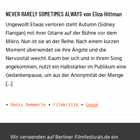
NEVER RARELY SOMETIMES ALWAYS von Eliza Hittman
Ungewollt Etwas verloren steht Autumn (Sidney
Flanigan) mit ihrer Gitarre auf der Bühne vor dem
Mikro. Nun ist sie an der Reihe. Nach einem kurzen
Moment überwindet sie ihre Ängste und die
Nervosität weicht. Kaum bei sich und in ihrem Song
angekommen, nutzt ein Halbstarker im Publikum eine
Gedankenpause, um aus der Anonymität der Menge
[…]
•
Denis Demmerle
•
Filmkritik
•
lesen
Wir verwenden auf Berliner-Filmfestivals.de ein
70. Berlinale: Das Festival-Tagebuch vom Berliner