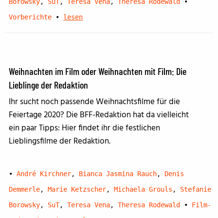
Borowsky
,
SuT
,
Teresa Vena
,
Theresa Rodewald
•
Vorberichte
•
lesen
Weihnachten im Film oder Weihnachten mit Film: Die
Lieblinge der Redaktion
Ihr sucht noch passende Weihnachtsfilme für die
Feiertage 2020? Die BFF-Redaktion hat da vielleicht
ein paar Tipps: Hier findet ihr die festlichen
Lieblingsfilme der Redaktion.
•
André Kirchner
,
Bianca Jasmina Rauch
,
Denis
Demmerle
,
Marie Ketzscher
,
Michaela Grouls
,
Stefanie
Borowsky
,
SuT
,
Teresa Vena
,
Theresa Rodewald
•
Film-