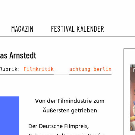
MAGAZIN
FESTIVAL KALENDER
L KALENDER
VORBERICHTE
SOMMERKINO
as Arnstedt
EHEMALIGER FILMFESTIVALS
FESTIVALBERICHTE
Rubrik:
Filmkritik
achtung berlin
INTERVIEWS
Von der Filmindustrie zum
FILMKRITIKEN
Äußersten getrieben
Der Deutsche Filmpreis,
FILM- UND SERIEN-TIPPS