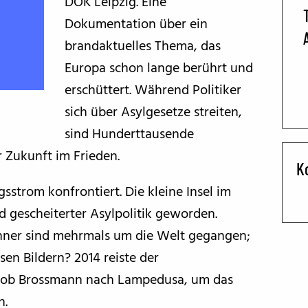
DOK Leipzig. Eine
Dokumentation über ein
BFF ON THE ROAD
brandaktuelles Thema, das
Europa schon lange berührt und
erschüttert. Während Politiker
sich über Asylgesetze streiten,
sind Hunderttausende
 Zukunft im Frieden.
K
sstrom konfrontiert. Die kleine Insel im
 gescheiterter Asylpolitik geworden.
hner sind mehrmals um die Welt gegangen;
sen Bildern? 2014 reiste der
akob Brossmann nach Lampedusa, um das
n.