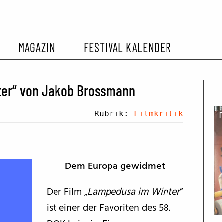
MAGAZIN
FESTIVAL KALENDER
L KALENDER
VORBERICHTE
SOMMERKINO
nter“ von Jakob Brossmann
EHEMALIGER FILMFESTIVALS
FESTIVALBERICHTE
Rubrik:
Filmkritik
INTERVIEWS
Dem Europa gewidmet
FILMKRITIKEN
Der Film „
Lampedusa im Winter
“
ist einer der Favoriten des 58.
FILM- UND SERIEN-TIPPS