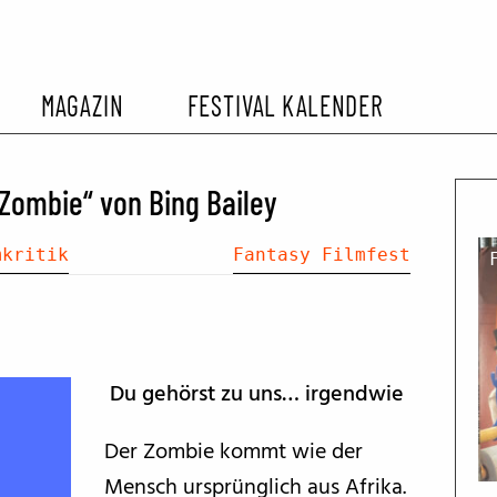
MAGAZIN
FESTIVAL KALENDER
L KALENDER
VORBERICHTE
SOMMERKINO
a Zombie“ von Bing Bailey
EHEMALIGER FILMFESTIVALS
FESTIVALBERICHTE
mkritik
Fantasy Filmfest
INTERVIEWS
Du gehörst zu uns… irgendwie
FILMKRITIKEN
Der Zombie kommt wie der
FILM- UND SERIEN-TIPPS
Mensch ursprünglich aus Afrika.