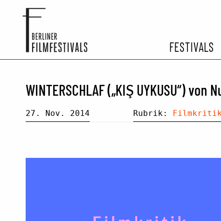
FESTIVALS
FESTIVA
WINTERSCHLAF („KIŞ UYKUSU“) von Nur
ARCHIV 
27. Nov. 2014
Rubrik:
Filmkriti