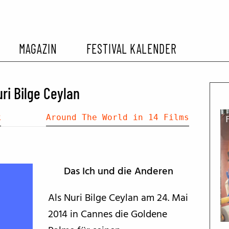
MAGAZIN
FESTIVAL KALENDER
L KALENDER
VORBERICHTE
SOMMERKINO
i Bilge Ceylan
EHEMALIGER FILMFESTIVALS
FESTIVALBERICHTE
k
Around The World in 14 Films
INTERVIEWS
Das Ich und die Anderen
FILMKRITIKEN
Als Nuri Bilge Ceylan am 24. Mai
2014 in Cannes die Goldene
FILM- UND SERIEN-TIPPS