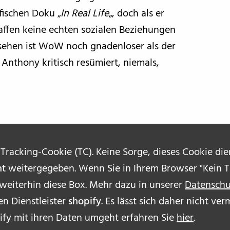
fischen Doku „
In Real Life
„, doch als er
affen keine echten sozialen Beziehungen
esehen ist WoW noch gnadenloser als der
 Anthony kritisch resümiert, niemals,
 Tracking-Cookie (TC). Keine Sorge, dieses Cookie di
ht
weitergegeben. Wenn Sie in Ihrem Browser "Kein Tr
 weiterhin diese Box. Mehr dazu in unserer
Datenschu
n Dienstleister
shopify
. Es lässt sich daher nicht v
ÜBE
ify mit ihren Daten umgeht erfahren Sie
hier
.
AUT