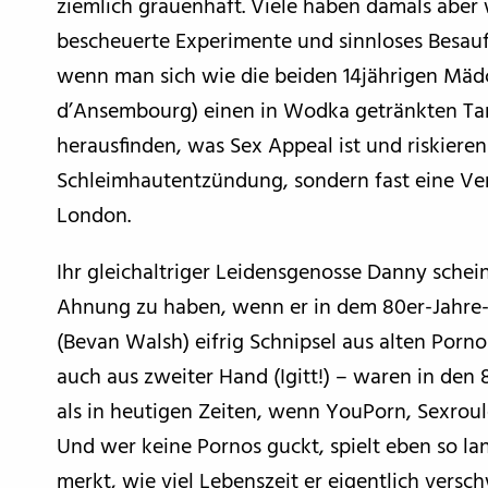
ziemlich grauenhaft. Viele haben damals aber 
bescheuerte Experimente und sinnloses Besauf
wenn man sich wie die beiden 14jährigen Mädc
d’Ansembourg) einen in Wodka getränkten Tam
herausfinden, was Sex Appeal ist und riskieren
Schleimhautentzündung, sondern fast eine Ve
London.
Ihr gleichaltriger Leidensgenosse Danny sche
Ahnung zu haben, wenn er in dem 80er-Jahre-
(Bevan Walsh) eifrig Schnipsel aus alten Por
auch aus zweiter Hand (Igitt!) – waren in den
als in heutigen Zeiten, wenn YouPorn, Sexroule
Und wer keine Pornos guckt, spielt eben so la
merkt, wie viel Lebenszeit er eigentlich versc