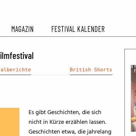
MAGAZIN
FESTIVAL KALENDER
L KALENDER
VORBERICHTE
SOMMERKINO
ilmfestival
EHEMALIGER FILMFESTIVALS
FESTIVALBERICHTE
valberichte
British Shorts
INTERVIEWS
FILMKRITIKEN
Es gibt Geschichten, die sich
nicht in Kürze erzählen lassen.
FILM- UND SERIEN-TIPPS
Geschichten etwa, die jahrelang