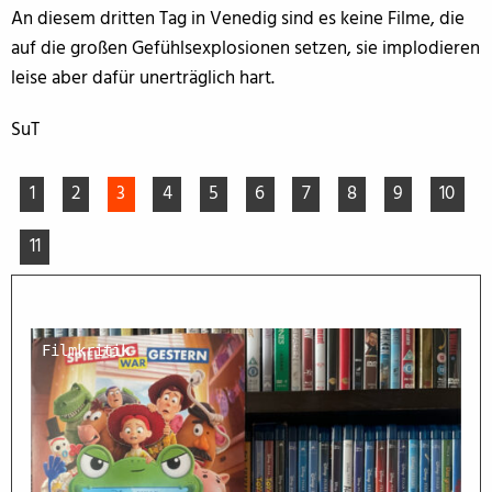
An diesem dritten Tag in Venedig sind es keine Filme, die
auf die großen Gefühlsexplosionen setzen, sie implodieren
leise aber dafür unerträglich hart.
SuT
1
2
3
4
5
6
7
8
9
10
11
Filmkritik