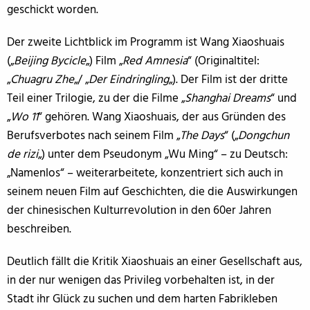
geschickt worden.
Der zweite Lichtblick im Programm ist Wang Xiaoshuais
(„
Beijing Bycicle
„) Film „
Red Amnesia
“ (Originaltitel:
„
Chuagru Zhe
„/ „
Der Eindringling
„). Der Film ist der dritte
Teil einer Trilogie, zu der die Filme „
Shanghai Dreams
“ und
„
Wo 11
“ gehören. Wang Xiaoshuais, der aus Gründen des
Berufsverbotes nach seinem Film „
The Days
“ („
Dongchun
de rizi
„) unter dem Pseudonym „Wu Ming“ – zu Deutsch:
„Namenlos“ – weiterarbeitete, konzentriert sich auch in
seinem neuen Film auf Geschichten, die die Auswirkungen
der chinesischen Kulturrevolution in den 60er Jahren
beschreiben.
Deutlich fällt die Kritik Xiaoshuais an einer Gesellschaft aus,
in der nur wenigen das Privileg vorbehalten ist, in der
Stadt ihr Glück zu suchen und dem harten Fabrikleben