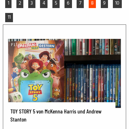
1
2
3
4
5
6
7
8
9
10
11
Filmkritik
TOY STORY 5 von McKenna Harris und Andrew
Stanton