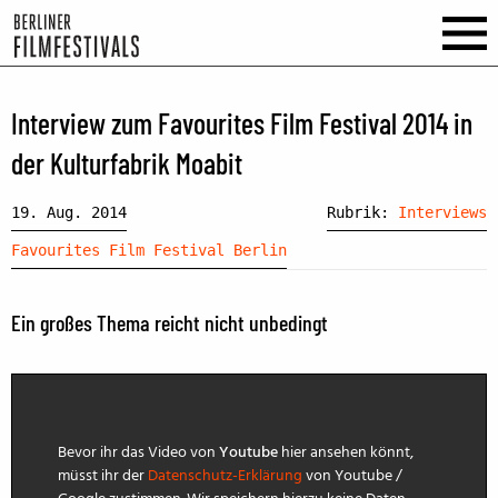
Interview zum Favourites Film Festival 2014 in
der Kulturfabrik Moabit
19. Aug. 2014
Rubrik:
Interviews
Favourites Film Festival Berlin
Ein großes Thema reicht nicht unbedingt
Bevor ihr das Video von
Youtube
hier ansehen könnt,
müsst ihr der
Datenschutz-Erklärung
von Youtube /