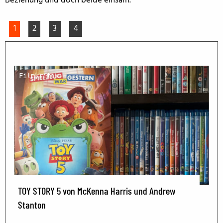
Beziehung und doch beide einsam.
1
2
3
4
Filmkritik
TOY STORY 5 von McKenna Harris und Andrew
Stanton