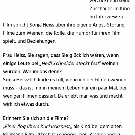
verzückt nun seine
Zuschauer im Kino.
Im Interview zu
Film spricht Sonja Heiss über ihre eigene Angst-Störung,
Filme zum Weinen, die Rolle, die Humor für ihren Film
spielt, und Beziehungen.
Frau Heiss, Sie sagen, dass Sie glücklich wären, wenn
einige Leute bei „
Hedi Schneider steckt fest
“ weinen
würden. Warum das denn?
Sonja Heiss:
Ich finde es toll, wenn ich bei Filmen weinen
muss – das ist mir in meinem Leben nur ein paar Mal, bei
wenigen Filmen passiert. Da erlebt man was und macht
wirklich etwas durch.
Erinnern Sie sich an die Filme?
„
Einer flog übers Kuckucksnest
„, als Kind bei dem alten
Rühmann-Film „
Akrobat Schööön
„, bei „
Kramer gegen