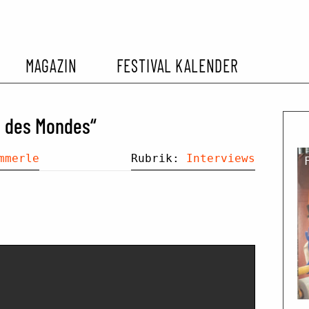
MAGAZIN
FESTIVAL KALENDER
L KALENDER
VORBERICHTE
SOMMERKINO
e des Mondes“
EHEMALIGER FILMFESTIVALS
FESTIVALBERICHTE
mmerle
Rubrik:
Interviews
INTERVIEWS
FILMKRITIKEN
FILM- UND SERIEN-TIPPS