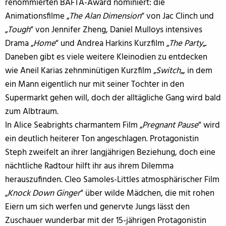
renommierten BAFTA-Award nominiert: die
Animationsfilme „
The Alan Dimension
“ von Jac Clinch und
„
Tough
“ von Jennifer Zheng, Daniel Mulloys intensives
Drama „
Home
“ und Andrea Harkins Kurzfilm „
The Party
„.
Daneben gibt es viele weitere Kleinodien zu entdecken
wie Aneil Karias zehnminütigen Kurzfilm „
Switch
„, in dem
ein Mann eigentlich nur mit seiner Tochter in den
Supermarkt gehen will, doch der alltägliche Gang wird bald
zum Albtraum.
In Alice Seabrights charmantem Film „
Pregnant Pause
“ wird
ein deutlich heiterer Ton angeschlagen. Protagonistin
Steph zweifelt an ihrer langjährigen Beziehung, doch eine
nächtliche Radtour hilft ihr aus ihrem Dilemma
herauszufinden. Cleo Samoles-Littles atmosphärischer Film
„
Knock Down Ginger
“ über wilde Mädchen, die mit rohen
Eiern um sich werfen und genervte Jungs lässt den
Zuschauer wunderbar mit der 15-jährigen Protagonistin