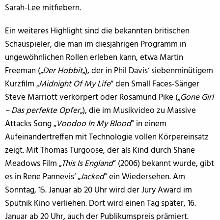
Sarah-Lee mitfiebern.
Ein weiteres Highlight sind die bekannten britischen
Schauspieler, die man im diesjährigen Programm in
ungewöhnlichen Rollen erleben kann, etwa Martin
Freeman („
Der Hobbit
„), der in Phil Davis‘ siebenminütigem
Kurzfilm „
Midnight Of My Life
“ den Small Faces-Sänger
Steve Marriott verkörpert oder Rosamund Pike („
Gone Girl
– Das perfekte Opfer
„), die im Musikvideo zu Massive
Attacks Song „
Voodoo In My Blood
“ in einem
Aufeinandertreffen mit Technologie vollen Körpereinsatz
zeigt. Mit Thomas Turgoose, der als Kind durch Shane
Meadows Film „
This Is England
“ (2006) bekannt wurde, gibt
es in Rene Pannevis‘ „
Jacked
“ ein Wiedersehen. Am
Sonntag, 15. Januar ab 20 Uhr wird der Jury Award im
Sputnik Kino verliehen. Dort wird einen Tag später, 16.
Januar ab 20 Uhr, auch der Publikumspreis prämiert.