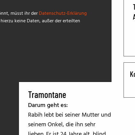
BFF ON THE ROAD
nnt, müsst ihr der
Datenschutz-Erklärung
ierzu keine Daten, außer der erteilten
K
Tramontane
Darum geht es:
Rabih lebt bei seiner Mutter und
seinem Onkel, die ihn sehr
lieben. Er ist 24 Jahre alt, blind