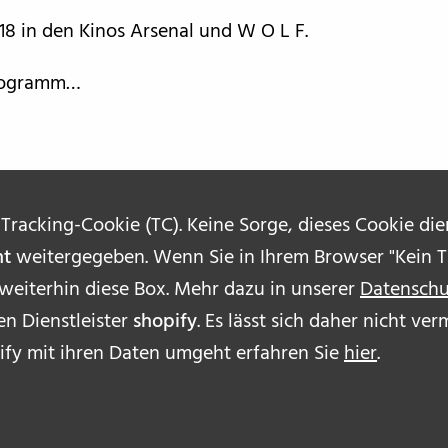
018 in den Kinos Arsenal und W O L F.
Programm…
 Tracking-Cookie (TC). Keine Sorge, dieses Cookie di
ht
weitergegeben. Wenn Sie in Ihrem Browser "Kein Tr
 weiterhin diese Box. Mehr dazu in unserer
Datenschu
n Dienstleister
shopify
. Es lässt sich daher nicht v
ÜBE
ify mit ihren Daten umgeht erfahren Sie
hier
.
AUT
IMP
DAT