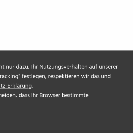
ent nur dazu, Ihr Nutzungsverhalten auf unserer
acking" festlegen, respektieren wir das und
tz-Erklärung
.
ermeiden, dass Ihr Browser bestimmte
R UNS
OR_INNEN
RESSUM & DISCLAIMER
ENSCHUTZERKLÄRUNG