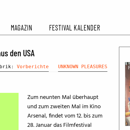
MAGAZIN
FESTIVAL KALENDER
L KALENDER
VORBERICHTE
SOMMERKINO
aus den USA
EHEMALIGER FILMFESTIVALS
FESTIVALBERICHTE
ubrik:
Vorberichte
UNKNOWN PLEASURES
INTERVIEWS
Zum neunten Mal überhaupt
FILMKRITIKEN
und zum zweiten Mal im Kino
Arsenal, findet vom 12. bis zum
FILM- UND SERIEN-TIPPS
28. Januar das Filmfestival