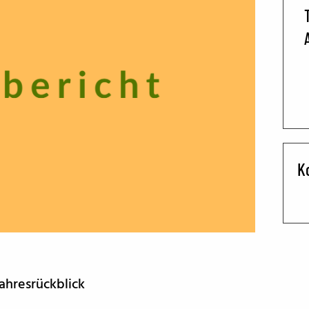
BFF ON THE ROAD
K
Jahresrückblick