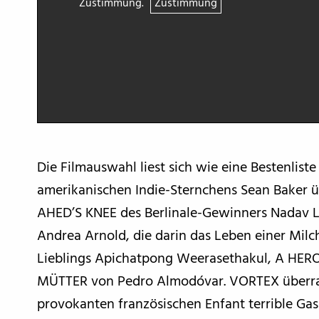
Zustimmung.
Zustimmung
Die Filmauswahl liest sich wie eine Bestenlist
amerikanischen Indie-Sternchens Sean Baker ü
AHED’S KNEE des Berlinale-Gewinners Nadav La
Andrea Arnold, die darin das Leben einer Mil
Lieblings Apichatpong Weerasethakul, A HER
MÜTTER von Pedro Almodóvar. VORTEX überrasc
provokanten französischen Enfant terrible Gas