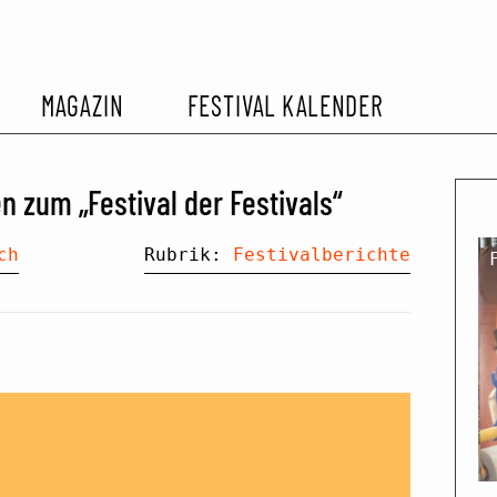
MAGAZIN
FESTIVAL KALENDER
L KALENDER
VORBERICHTE
SOMMERKINO
n zum „Festival der Festivals“
EHEMALIGER FILMFESTIVALS
FESTIVALBERICHTE
ch
Rubrik:
Festivalberichte
INTERVIEWS
FILMKRITIKEN
FILM- UND SERIEN-TIPPS