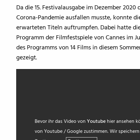
Da die 15. Festivalausgabe im Dezember 2020 
Corona-Pandemie ausfallen musste, konnte die
erwarteten Titeln auftrumpfen. Dabei hatte di
Programm der Filmfestspiele von Cannes im Juli
des Programms von 14 Films in diesem Sommer 
gezeigt.
Bevor ihr das Video von
Youtube
hier ansehen kö
von Youtube / Google zustimmen. Wir speichern h