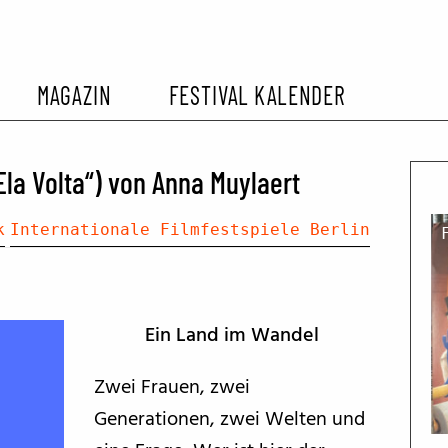
MAGAZIN
FESTIVAL KALENDER
L KALENDER
VORBERICHTE
SOMMERKINO
la Volta“) von Anna Muylaert
EHEMALIGER FILMFESTIVALS
FESTIVALBERICHTE
k
Internationale Filmfestspiele Berlin
INTERVIEWS
Ein Land im Wandel
FILMKRITIKEN
Zwei Frauen, zwei
Generationen, zwei Welten und
FILM- UND SERIEN-TIPPS