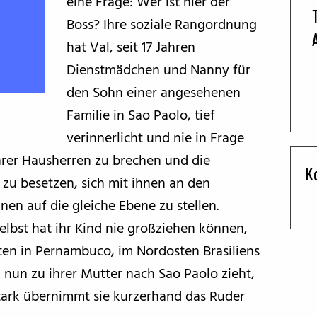
eine Frage: Wer ist hier der
Boss? Ihre soziale Rangordnung
BFF ON THE ROAD
hat Val, seit 17 Jahren
Dienstmädchen und Nanny für
den Sohn einer angesehenen
Familie in Sao Paolo, tief
verinnerlicht und nie in Frage
 ihrer Hausherren zu brechen und die
K
zu besetzen, sich mit ihnen an den
nen auf die gleiche Ebene zu stellen.
selbst hat ihr Kind nie großziehen können,
ten in Pernambuco, im Nordosten Brasiliens
n nun zu ihrer Mutter nach Sao Paolo zieht,
 stark übernimmt sie kurzerhand das Ruder