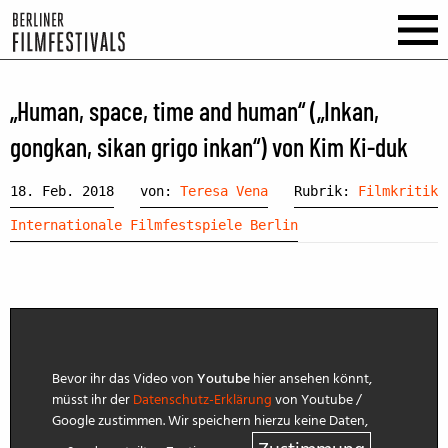
„Human, space, time and human“ („Inkan,
gongkan, sikan grigo inkan“) von Kim Ki-duk
18. Feb. 2018
von:
Teresa Vena
Rubrik:
Filmkritik
Internationale Filmfestspiele Berlin
Bevor ihr das Video von
Youtube
hier ansehen könnt,
müsst ihr der
Datenschutz-Erklärung
von Youtube /
Google zustimmen. Wir speichern hierzu keine Daten,