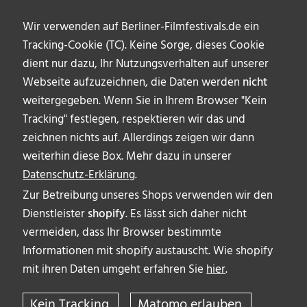
Wir verwenden auf Berliner-Filmfestivals.de ein
Tracking-Cookie (TC). Keine Sorge, dieses Cookie
dient nur dazu, Ihr Nutzungsverhalten auf unserer
Webseite aufzuzeichnen, die Daten werden
nicht
weitergegeben. Wenn Sie in Ihrem Browser "Kein
Tracking" festlegen, respektieren wir das und
zeichnen nichts auf. Allerdings zeigen wir dann
weiterhin diese Box. Mehr dazu in unserer
Datenschutz-Erklärung
.
Zur Betreibung unseres Shops verwenden wir den
Dienstleister
shopify
. Es lässt sich daher nicht
vermeiden, dass Ihr Browser bestimmte
ÜBER UNS
Informationen mit shopify austauscht. Wie shopify
AUTOR_INNEN
mit ihren Daten umgeht erfahren Sie
hier
.
IMPRESSUM & DISCLAIMER
Kein Tracking.
Matomo erlauben.
DATENSCHUTZERKLÄRUNG