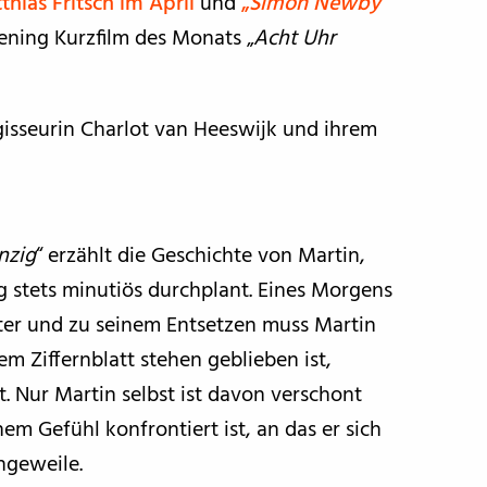
thias Fritsch im April
und
„
Simon Newby
“
ening Kurzfilm des Monats „
Acht Uhr
isseurin Charlot van Heeswijk und ihrem
nzig
“ erzählt die Geschichte von Martin,
g stets minutiös durchplant. Eines Morgens
er und zu seinem Entsetzen muss Martin
dem Ziffernblatt stehen geblieben ist,
. Nur Martin selbst ist davon verschont
m Gefühl konfrontiert ist, an das er sich
ngeweile.