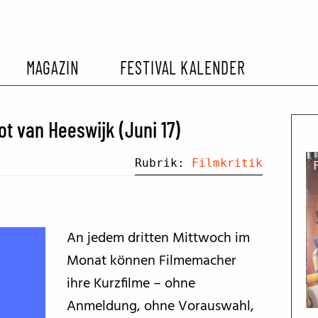
MAGAZIN
FESTIVAL KALENDER
L KALENDER
VORBERICHTE
SOMMERKINO
t van Heeswijk (Juni 17)
EHEMALIGER FILMFESTIVALS
FESTIVALBERICHTE
Rubrik:
Filmkritik
INTERVIEWS
An jedem dritten Mittwoch im
FILMKRITIKEN
Monat können Filmemacher
ihre Kurzfilme – ohne
FILM- UND SERIEN-TIPPS
Anmeldung, ohne Vorauswahl,