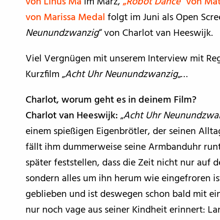
von Linus Ma
im März,
„
Robot Dance
“ von Mat
von Marissa Medal
folgt im Juni als Open Scre
Neunundzwanzig
“ von Charlot van Heeswijk.
Viel Vergnügen mit unserem Interview mit Reg
Kurzfilm „
Acht Uhr Neunundzwanzig
„…
Charlot, worum geht es in deinem Film?
Charlot van Heeswijk:
„
Acht Uhr Neunundzwa
einem spießigen Eigenbrötler, der seinen Allta
fällt ihm dummerweise seine Armbanduhr runt
später feststellen, dass die Zeit nicht nur auf 
sondern alles um ihn herum wie eingefroren ist
geblieben und ist deswegen schon bald mit eine
nur noch vage aus seiner Kindheit erinnert: La