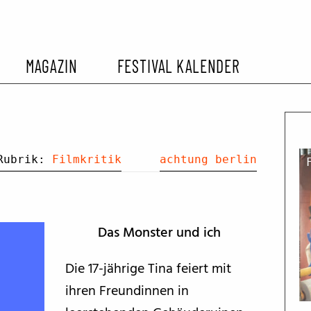
MAGAZIN
FESTIVAL KALENDER
L KALENDER
VORBERICHTE
SOMMERKINO
EHEMALIGER FILMFESTIVALS
FESTIVALBERICHTE
Rubrik:
Filmkritik
achtung berlin
INTERVIEWS
Das Monster und ich
FILMKRITIKEN
Die 17-jährige Tina feiert mit
ihren Freundinnen in
FILM- UND SERIEN-TIPPS