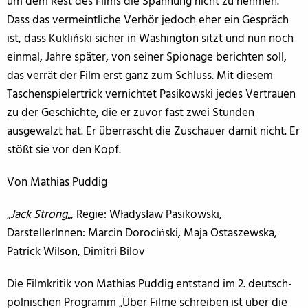
um dem Rest des Films die Spannung nicht zu nehmen.
Dass das vermeintliche Verhör jedoch eher ein Gespräch
ist, dass Kukliński sicher in Washington sitzt und nun noch
einmal, Jahre später, von seiner Spionage berichten soll,
das verrät der Film erst ganz zum Schluss. Mit diesem
Taschenspielertrick vernichtet Pasikowski jedes Vertrauen
zu der Geschichte, die er zuvor fast zwei Stunden
ausgewalzt hat. Er überrascht die Zuschauer damit nicht. Er
stößt sie vor den Kopf.
Von Mathias Puddig
„
Jack Strong
„, Regie: Władysław Pasikowski,
DarstellerInnen: Marcin Dorociński, Maja Ostaszewska,
Patrick Wilson, Dimitri Bilov
Die Filmkritik von Mathias Puddig entstand im 2. deutsch-
polnischen Programm „Über Filme schreiben ist über die