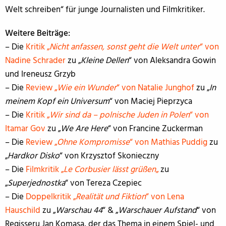
Welt schreiben“ für junge Journalisten und Filmkritiker.
Weitere Beiträge:
– Die
Kritik „
Nicht anfassen, sonst geht die Welt unter
“ von
Nadine Schrader
zu „
Kleine Dellen
“ von Aleksandra Gowin
und Ireneusz Grzyb
– Die
Review „
Wie ein Wunder
“ von Natalie Junghof
zu „
In
meinem Kopf ein Universum
“ von Maciej Pieprzyca
– Die
Kritik „
Wir sind da – polnische Juden in Polen
“ von
Itamar Gov
zu „
We Are Here
“ von Francine Zuckerman
– Die
Review „
Ohne Kompromisse
“ von Mathias Puddig
zu
„
Hardkor Disko
“ von Krzysztof Skonieczny
– Die
Filmkritik „
Le Corbusier lässt grüßen
„
zu
„
Superjednostka
“ von Tereza Czepiec
– Die
Doppelkritik „
Realität und Fiktion
“ von Lena
Hauschild
zu „
Warschau 44
“ & „
Warschauer Aufstand
“ von
Regisseru Jan Komasa, der das Thema in einem Spiel- und