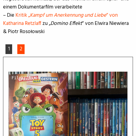
einem Dokumentarfilm verarbeitete
– Die
Kritik „
Kampf um Anerkennung und Liebe
“ von
Katharina Retzlaff
zu „
Domino Effekt
“ von Elwira Niewiera
& Piotr Rosołowski
1
2
Filmkritik