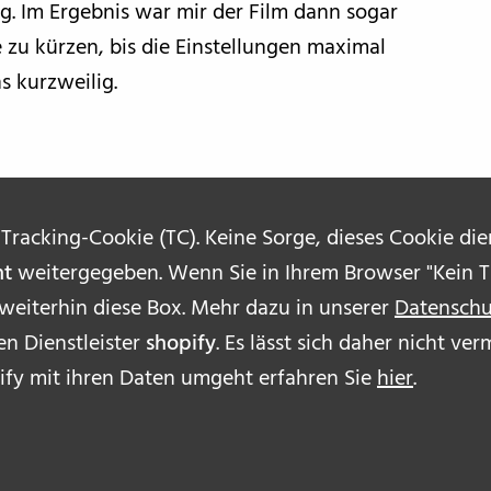
ig. Im Ergebnis war mir der Film dann sogar
e zu kürzen, bis die Einstellungen maximal
s kurzweilig.
 Tracking-Cookie (TC). Keine Sorge, dieses Cookie di
ht
weitergegeben. Wenn Sie in Ihrem Browser "Kein Tr
 weiterhin diese Box. Mehr dazu in unserer
Datenschu
n Dienstleister
shopify
. Es lässt sich daher nicht v
ÜBE
ify mit ihren Daten umgeht erfahren Sie
hier
.
AUT
IMP
DAT