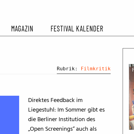
MAGAZIN
FESTIVAL KALENDER
L KALENDER
VORBERICHTE
SOMMERKINO
EHEMALIGER FILMFESTIVALS
FESTIVALBERICHTE
Rubrik:
Filmkritik
INTERVIEWS
Direktes Feedback im
FILMKRITIKEN
Liegestuhl: Im Sommer gibt es
die Berliner Institution des
FILM- UND SERIEN-TIPPS
„Open Screenings“ auch als