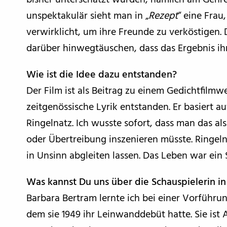
bisher unterschätzt wurden, nämlich am Genre
unspektakulär sieht man in „
Rezept
“ eine Frau
verwirklicht, um ihre Freunde zu verköstigen.
darüber hinwegtäuschen, dass das Ergebnis ihr
Wie ist die Idee dazu entstanden?
Der Film ist als Beitrag zu einem Gedichtfilmw
zeitgenössische Lyrik entstanden. Er basiert a
Ringelnatz. Ich wusste sofort, dass man das a
oder Übertreibung inszenieren müsste. Ringeln
in Unsinn abgleiten lassen. Das Leben war ein S
Was kannst Du uns über die Schauspielerin in
Barbara Bertram lernte ich bei einer Vorführun
dem sie 1949 ihr Leinwanddebüt hatte. Sie ist