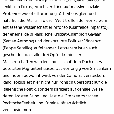
Heimatstadt der Protagonistin aus „
Lo spazio bianco
“ ist,
lenkt den Fokus jedoch verstärkt auf
massive soziale
Probleme
wie Ghettoisierung, Arbeitslosigkeit und
natürlich die Mafia. In dieser Welt treffen der vor kurzem
entlassene Wissenschaftler Alfonso (Gianfelice Imparato),
der ehemalige sri-lankische Kricket-Champion Gayaan
(Saman Anthony) und der korrupte Politiker Vincenzo
(Peppe Servillo) aufeinander. Letzterem ist es auch
geschuldet, dass alle drei Opfer krimineller
Machenschaften werden und sich auf dem Dach eines
besetzten Migrantenhauses, das vorrangig von Sri-Lankern
und Indern bewohnt wird, vor der Camorra verstecken.
Randi fokussiert hier nicht nur ironisch überspitzt auf die
italienische Politik
, sondern karikiert auf geniale Weise
deren ärgsten Feind und lässt die Grenzen zwischen
Rechtschaffenheit und Kriminalität absichtlich
verschwimmen.