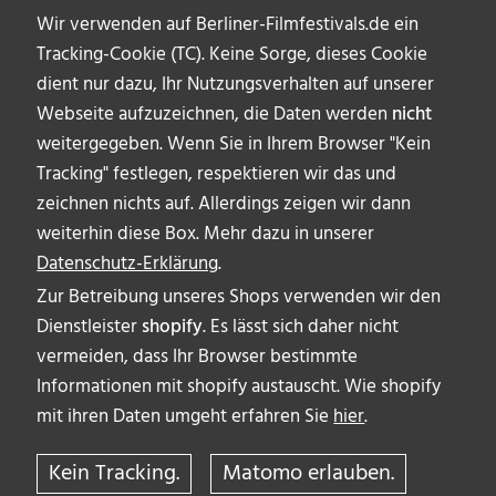
Wir verwenden auf Berliner-Filmfestivals.de ein
Tracking-Cookie (TC). Keine Sorge, dieses Cookie
dient nur dazu, Ihr Nutzungsverhalten auf unserer
Webseite aufzuzeichnen, die Daten werden
nicht
weitergegeben. Wenn Sie in Ihrem Browser "Kein
Tracking" festlegen, respektieren wir das und
zeichnen nichts auf. Allerdings zeigen wir dann
weiterhin diese Box. Mehr dazu in unserer
Datenschutz-Erklärung
.
Zur Betreibung unseres Shops verwenden wir den
Dienstleister
shopify
. Es lässt sich daher nicht
vermeiden, dass Ihr Browser bestimmte
ÜBER UNS
Informationen mit shopify austauscht. Wie shopify
AUTOR_INNEN
mit ihren Daten umgeht erfahren Sie
hier
.
IMPRESSUM & DISCLAIMER
Kein Tracking.
Matomo erlauben.
DATENSCHUTZERKLÄRUNG