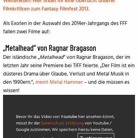
Weiterlesen: Hier findet ihr eine Übersicht unserer
Filmkritiken zum Fantasy Filmfest 2013.
Als Exoten in der Auswahl des 2014er-Jahrgangs des FFF
fallen zwei Filme auf:
„Metalhead“ von Ragnar Bragason
Der isländische „
Metalhead
“ von Ragnar Bragason, der im
letzten Jahr seine Premiere bei TIFF feierte. „Der Film ist ein
düsteres Drama über Glaube, Verlust und Metal Musik in
den 1990ern.“,
meint Metal Hammer
– und die müssen es
wissen!
Bevor ihr das Video von
Youtube
hier ansehen könnt,
müsst ihr der
Datenschutz-Erklärung
von Youtube /
Google zustimmen. Wir speichern hierzu keine Daten,