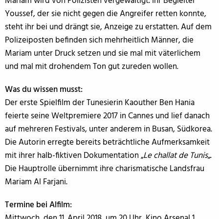
Mariam wird von Polizisten vergewaltigt. Ihr Begleiter
Youssef, der sie nicht gegen die Angreifer retten konnte,
steht ihr bei und drängt sie, Anzeige zu erstatten. Auf dem
Polizeiposten befinden sich mehrheitlich Männer, die
Mariam unter Druck setzen und sie mal mit väterlichem
und mal mit drohendem Ton gut zureden wollen.
Was du wissen musst:
Der erste Spielfilm der Tunesierin Kaouther Ben Hania
feierte seine Weltpremiere 2017 in Cannes und lief danach
auf mehreren Festivals, unter anderem in Busan, Südkorea.
Die Autorin erregte bereits beträchtliche Aufmerksamkeit
mit ihrer halb-fiktiven Dokumentation „
Le challat de Tunis
„.
Die Hauptrolle übernimmt ihre charismatische Landsfrau
Mariam Al Farjani.
Termine bei Alfilm:
Mittwoch, den 11. April 2018, um 20 Uhr, Kino Arsenal 1