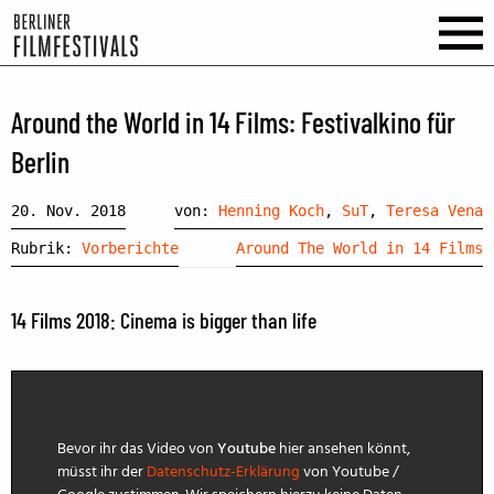
Around the World in 14 Films: Festivalkino für
Berlin
20. Nov. 2018
von:
Henning Koch
,
SuT
,
Teresa Vena
Rubrik:
Vorberichte
Around The World in 14 Films
14 Films 2018: Cinema is bigger than life
Bevor ihr das Video von
Youtube
hier ansehen könnt,
müsst ihr der
Datenschutz-Erklärung
von Youtube /