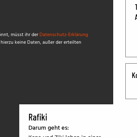
BFF ON THE ROAD
nnt, müsst ihr der
Datenschutz-Erklärung
ierzu keine Daten, außer der erteilten
K
Rafiki
Darum geht es: