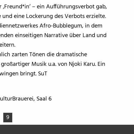
r ‚Freund*in‘ – ein Aufführungsverbot gab,
 und eine Lockerung des Verbots erzielte.
ediennetzwerkes Afro-Bubblegum, in dem
enden einseitigen Narrative über Land und
itern.
nlich zarten Tönen die dramatische
roßartiger Musik u.a. von Njoki Karu. Ein
wingen bringt. SuT
ulturBrauerei, Saal 6
9