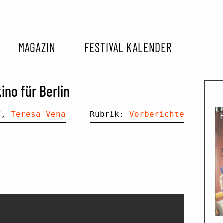
MAGAZIN
FESTIVAL KALENDER
L KALENDER
VORBERICHTE
SOMMERKINO
ino für Berlin
EHEMALIGER FILMFESTIVALS
FESTIVALBERICHTE
T
,
Teresa Vena
Rubrik:
Vorberichte
INTERVIEWS
FILMKRITIKEN
FILM- UND SERIEN-TIPPS