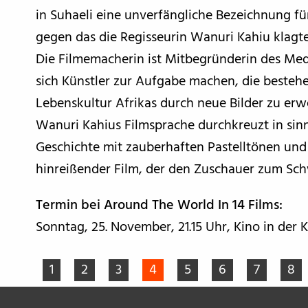
in Suhaeli eine unverfängliche Bezeichnung fü
gegen das die Regisseurin Wanuri Kahiu klagte
Die Filmemacherin ist Mitbegründerin des M
sich Künstler zur Aufgabe machen, die besteh
Lebenskultur Afrikas durch neue Bilder zu erwe
Wanuri Kahius Filmsprache durchkreuzt in sin
Geschichte mit zauberhaften Pastelltönen und g
hinreißender Film, der den Zuschauer zum Sch
Termin bei Around The World In 14 Films:
Sonntag, 25. November, 21.15 Uhr, Kino in der K
1
2
3
4
5
6
7
8