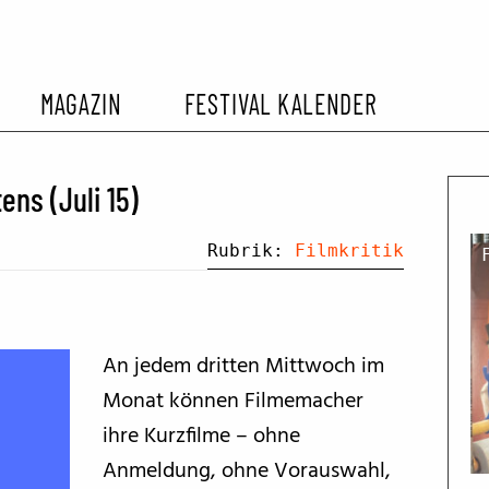
MAGAZIN
FESTIVAL KALENDER
L KALENDER
VORBERICHTE
SOMMERKINO
ns (Juli 15)
EHEMALIGER FILMFESTIVALS
FESTIVALBERICHTE
Rubrik:
Filmkritik
INTERVIEWS
An jedem dritten Mittwoch im
FILMKRITIKEN
Monat können Filmemacher
ihre Kurzfilme – ohne
FILM- UND SERIEN-TIPPS
Anmeldung, ohne Vorauswahl,