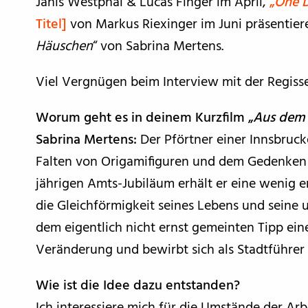
Janis Westphal & Lucas Finger im April,
„
One 
Titel]
von Markus Riexinger im Juni präsentiere
Häuschen
“ von Sabrina Mertens.
Viel Vergnügen beim Interview mit der Regisse
Worum geht es in deinem Kurzfilm „
Aus dem
Sabrina Mertens:
Der Pförtner einer Innsbruck
Falten von Origamifiguren und dem Gedenken a
jährigen Amts-Jubiläum erhält er eine wenig e
die Gleichförmigkeit seines Lebens und seine
dem eigentlich nicht ernst gemeinten Tipp ein
Veränderung und bewirbt sich als Stadtführer 
Wie ist die Idee dazu entstanden?