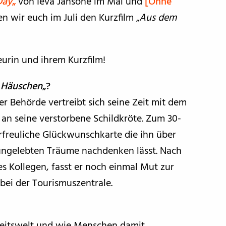
Day
„
von Ieva Jansone im Mai und
[Ohne
n wir euch im Juli den Kurzfilm „
Aus dem
urin und ihrem Kurzfilm!
 Häuschen
„?
er Behörde vertreibt sich seine Zeit mit dem
n seine verstorbene Schildkröte. Zum 30-
rfreuliche Glückwunschkarte die ihn über
 ungelebten Träume nachdenken lässt. Nach
es Kollegen, fasst er noch einmal Mut zur
bei der Tourismuszentrale.